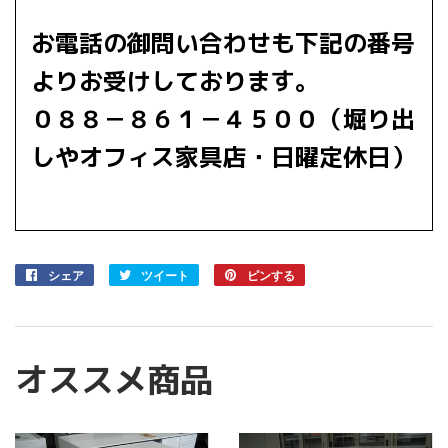
お電話の御問い合わせも下記の番号
よりお受けしております。
０８８－８６１－４５００（堀り出
しやオフィス家具店・日曜定休日）
シェア
Facebook
ツイート
Twitter
ピンする
Pinterest
で
に
で
シ
投
ピ
ェ
稿
ン
ア
す
す
オススメ商品
す
る
る
る