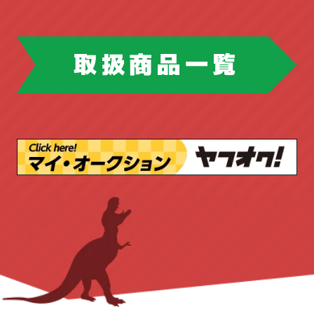
フラップテーブル
スパナ・レンチ
チェンソー
フリーアドレスデスク
ホウトク
ツールボックス
取扱商品一覧
マネージメントデスク
ドリル・ドライバー
ハンドツール
ミーティングチェア
ピックアップ商品
ブロワ
丸ノコ
ラテラルキャビネット
ロッカー
作業台
切断機
台車
園芸工具
三島精器
両袖机
両開き書庫
安全帯
工具店
店舗販売品
丸イス
会議テーブル
作業台
新着商品
測量・測定
溶接機
内田洋行
平机
役員用
無線機
照明
発電機
応接セット
新着商品
書庫
木製
研削・研磨機
脚立・はしご