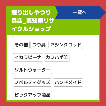
フィギュア
ブランドアクセサリー
堀り出しやつり
一覧へ
ブローチ
ヘルスケア
ボディケア
具店_高知県リサ
イクルショップ
レディースアクセサリー
レディースバッグ
京商
工芸品
その他
つり具
アジングロッド
店舗販売品
指輪・リング
掛軸
イカラビーナ
カワハギ竿
新着商品
新着商品
書
漆芸
ソルトウォーター
美術品
輪島塗
金属工芸
銅製
ノベルティグッズ
ハンドメイド
雑貨
骨董品
骨董品_日本の陶磁
ピックアップ商品