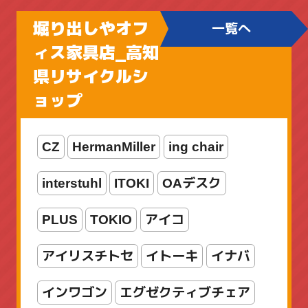
ファミリーフィッシング
堀り出しやオフ
一覧へ
ブラックバス用
ィス家具店_高知
県リサイクルシ
ボートアジングロッド
ョップ
メカメタルロッド
CZ
HermanMiller
ing chair
ライトゲームロッド
ライン
interstuhl
ITOKI
OAデスク
リール
ルアー
ロッド
PLUS
TOKIO
アイコ
ロッド・リールセット
両軸リール
アイリスチトセ
イトーキ
イナバ
入門セット
新着商品
海水
竿
インワゴン
エグゼクティブチェア
船竿