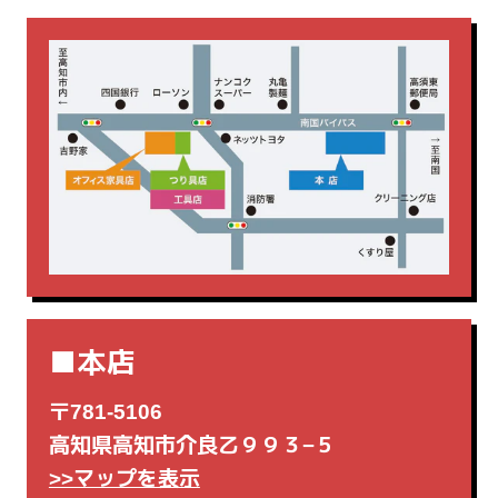
片袖机
生興
脇机
藤沢工業
釘打機
集じん機・掃除機
電動工具
電気カンナ
■本店
〒781-5106
高知県高知市介良乙９９３−５
>>マップを表示