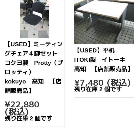
【USED】ミーティン
【USED】平机
グチェア４脚セット
ITOKI製 イトーキ
コクヨ製 Protty（プ
高知 【店舗販売品】
ロッティ）
通
¥7,48
¥7,480
(税込)
kokuyo 高知 【店
常
残り在庫 2 個です
舗販売品】
価
格
通
¥22,880
¥22,880
常
(税込)
価
残り在庫 2 個です
格