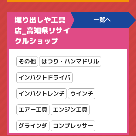
オカムラ
オフィスチェア
堀り出しや工具
一覧へ
カウンター
カリモク
コクヨ
店_高知県リサイ
クルショップ
シューズボックス
シルフィ
スタッキング
スツール
その他
はつり・ハンマドリル
スリッパラック
セット
インパクトドライバ
ダイヤル錠
パンフレットスタンド
インパクトレンチ
ウインチ
パーティション
エアー工具
エンジン工具
フォールディングテーブル
グラインダ
コンプレッサー