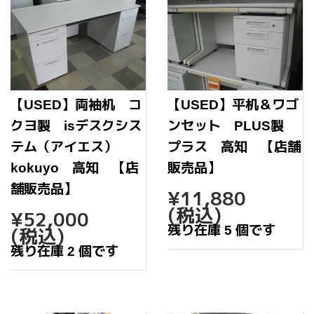
【USED】両袖机 コ
【USED】平机＆ワゴ
クヨ製 isデスクシス
ンセット PLUS製
テム（アイエス）
プラス 高知 【店舗
kokuyo 高知 【店
販売品】
通
¥11,
舗販売品】
¥11,880
常
通
¥52,000
(税込)
¥52,000
価
常
残り在庫 5 個です
(税込)
格
価
残り在庫 2 個です
格