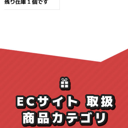
価
残り在庫 1 個です
格
ECサイト 取扱
商品カテゴリ