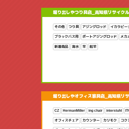
堀り出しやつり具店_高知県リサイク
その他
つり具
アジングロッド
イカラビー
ブラックバス用
ボートアジングロッド
メカ
新着商品
海水
竿
船竿
堀り出しやオフィス家具店_高知県リ
CZ
HermanMiller
ing chair
interstuhl
IT
オフィスチェア
カウンター
カリモク
コク