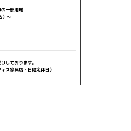
市の一部地域
込）～
。
受けしております。
フィス家具店・日曜定休日）
est