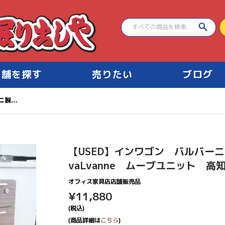
店舗を探す
売りたい
ブログ
【USED】インワゴン バルバーニ製 HOLIS DD-HF200 vaLvanne ムーブユニット 高知 【店舗販売品】
【USED】インワゴン バルバーニ製
vaLvanne ムーブユニット 
オフィス家具店店舗販売品
¥11,880
¥11,880
(税込)
(商品詳細は
こちら
)