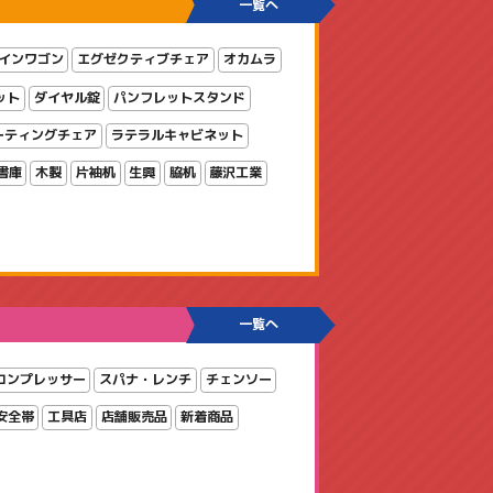
一覧へ
インワゴン
エグゼクティブチェア
オカムラ
ット
ダイヤル錠
パンフレットスタンド
ーティングチェア
ラテラルキャビネット
書庫
木製
片袖机
生興
脇机
藤沢工業
一覧へ
コンプレッサー
スパナ・レンチ
チェンソー
安全帯
工具店
店舗販売品
新着商品