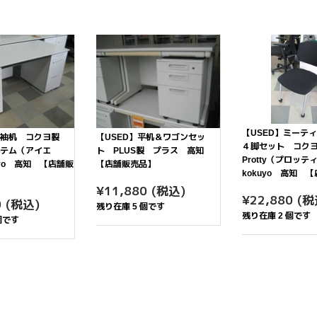
す
る
る
る
【USED】ミーテ
】両袖机 コクヨ製
【USED】平机＆ワゴンセッ
４脚セット コク
ステム（アイエ
ト PLUS製 プラス 高知
Protty（プロッ
uyo 高知 【店舗販
【店舗販売品】
kokuyo 高知 
通
¥11,880
¥11,880
(税込)
通
¥2
¥22,880
(税
¥52,000
常
0
(税込)
残り在庫 5 個です
常
価
残り在庫 2 個です
個です
価
格
格