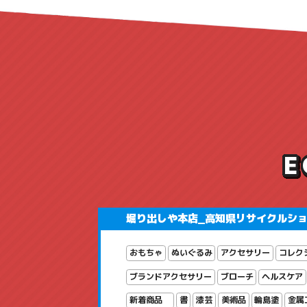
堀り出しや本店_高知県リサイクルシ
おもちゃ
ぬいぐるみ
アクセサリー
コレク
ブランドアクセサリー
ブローチ
ヘルスケア
新着商品
書
漆芸
美術品
輪島塗
金属