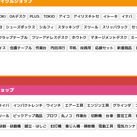
サイクルショップ
OKI
OAデスク
PLUS
TOKIO
アイコ
アイリスチトセ
イトーキ
イナバ
ヨ
シューズボックス
シルフィ
スタッキング
スツール
スリッパラック
セ
フラップテーブル
フリーアドレスデスク
ホウトク
マネージメントデスク
ミ
イス
会議テーブル
作業台
内田洋行
平机
役員用
応接セット
新着商品
ショップ
ライバ
インパクトレンチ
ウインチ
エアー工具
エンジン工具
グラインダ
ツール
ピックアップ商品
ブロワ
丸ノコ
作業台
切断機
台車
園芸工具
研削・研磨機
脚立・はしご
釘打機
集じん機・掃除機
電動工具
電気カンナ