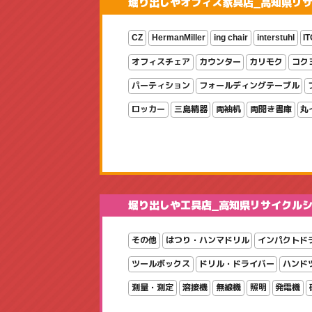
堀り出しやオフィス家具店_高知県リ
CZ
HermanMiller
ing chair
interstuhl
IT
オフィスチェア
カウンター
カリモク
コク
パーティション
フォールディングテーブル
ロッカー
三島精器
両袖机
両開き書庫
丸
堀り出しや工具店_高知県リサイクル
その他
はつり・ハンマドリル
インパクトド
ツールボックス
ドリル・ドライバー
ハンド
測量・測定
溶接機
無線機
照明
発電機