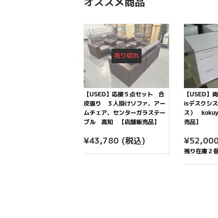
オススメ商品
売り切れ
【USED】応接５点セット 合
【USED
皮張り ３人掛けソファ、アー
isデスクシ
ムチェア、センターガラステー
ス） kok
ブル 高知 【店舗販売品】
売品】
通
¥43,780
通
¥43,780
(税込)
¥52,00
常
常
残り在庫 2 
価
価
格
格