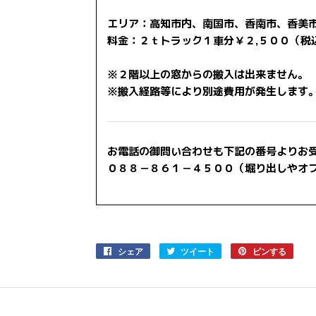
エリア：高知市内、南国市、香南市、香美
料金：２ｔトラック１車分￥２,５００（税
※２階以上の窓からの搬入は出来ません。
※搬入経路等により別途費用が発生します
お電話の御問い合わせも下記の番号よりお
０８８－８６１－４５００（堀り出しやオ
シェア
Facebook
ツイート
Twitter
ピンする
Pinter
で
に
で
シ
投
ピ
ェ
稿
ン
ア
す
す