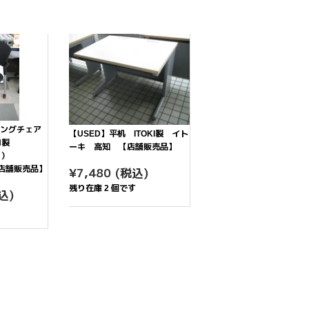
ィングチェア
【USED】平机 ITOKI製 イト
ヨ製
ーキ 高知 【店舗販売品】
ティ）
通
¥7,480
【店舗販売品】
¥7,480
(税込)
常
2,880
残り在庫 2 個です
込)
価
格