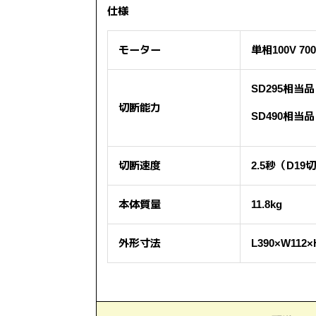
仕様
モーター
単相100V 70
SD295相当品
切断能力
SD490相当品
切断速度
2.5秒（D19
本体質量
11.8kg
外形寸法
L390×W112