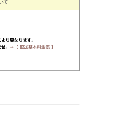
いて
により異なります。
ませ。
⇒【 配送基本料金表 】
est