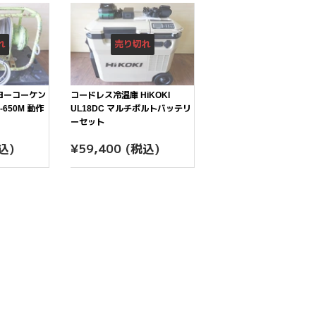
れ
売り切れ
ヨーコーケン
コードレス冷温庫 HiKOKI
650M 動作
UL18DC マルチボルトバッテリ
ーセット
7,500
通
¥59,400
込)
¥59,400
(税込)
常
価
格