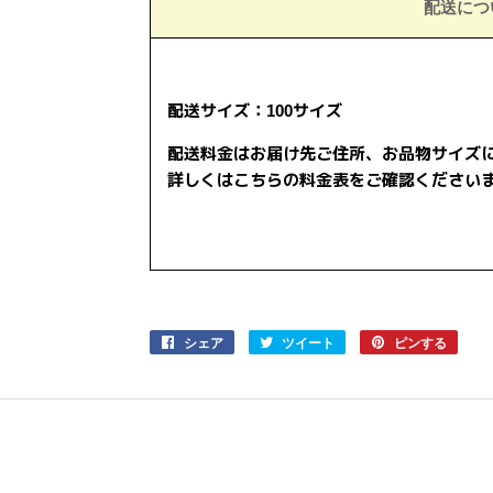
配送につ
配送サイズ：100サイズ
配送料金はお届け先ご住所、お品物サイズ
詳しくはこちらの料金表をご確認ください
シェア
Facebook
ツイート
Twitter
ピンする
Pinter
で
に
で
シ
投
ピ
ェ
稿
ン
ア
す
す
す
る
る
る