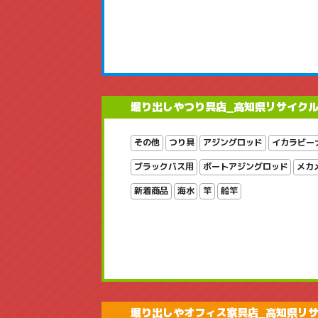
堀り出しやつり具店_高知県リサイク
その他
つり具
アジングロッド
イカラビー
ブラックバス用
ボートアジングロッド
メカ
新着商品
海水
竿
船竿
堀り出しやオフィス家具店_高知県リ