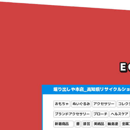
堀り出しや本店_高知県リサイクルシ
おもちゃ
ぬいぐるみ
アクセサリー
コレク
ブランドアクセサリー
ブローチ
ヘルスケア
新着商品
書
漆芸
美術品
輪島塗
金属