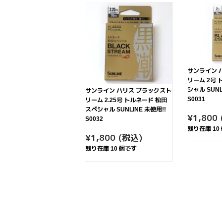
サンライン 
リーム 2号
シャル SUNL
サンライン ハリス ブラックスト
S0031
リーム 2.25号 トルネード 松田
スペシャル SUNLINE 未使用!!
通
¥1,800
S0032
常
残り在庫 10
通
¥1,800
価
¥1,800
(税込)
常
格
残り在庫 10 個です
価
格