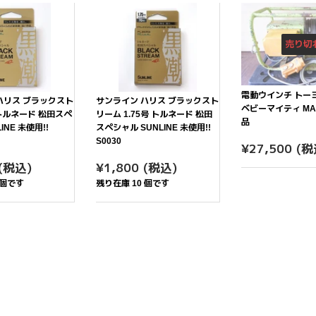
売り切
電動ウインチ トー
ハリス ブラックスト
サンライン ハリス ブラックスト
ベビーマイティ MA-
 トルネード 松田スペ
リーム 1.75号 トルネード 松田
品
INE 未使用!!
スペシャル SUNLINE 未使用!!
S0030
通
¥2
¥27,500
(税
常
¥1,800
通
¥1,800
(税込)
¥1,800
(税込)
価
常
 個です
残り在庫 10 個です
格
価
格