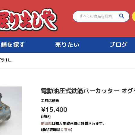
店舗を探す
売りたい
ブログ
電動油圧式鉄筋バーカッター オグラ HBC-19 切断確認品
電動油圧式鉄筋バーカッター オグラ 
工具店通販
¥15,400
¥15,400
(税込)
配送料
は購入手続き時に計算されます。
(商品詳細は
こちら
)