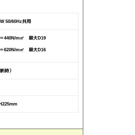
0W 50/60Hz共用
＝440N/m㎡ 最大D19
＝620N/m㎡ 最大D16
切断時）
×H225mm