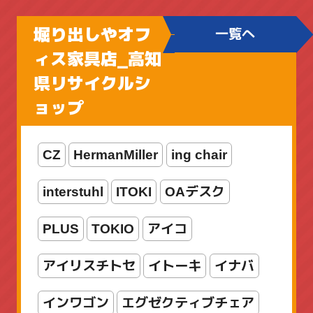
ファミリーフィッシング
堀り出しやオフ
一覧へ
ブラックバス用
ィス家具店_高知
県リサイクルシ
ボートアジングロッド
ョップ
メカメタルロッド
CZ
HermanMiller
ing chair
ライトゲームロッド
ライン
interstuhl
ITOKI
OAデスク
リール
ルアー
ロッド
PLUS
TOKIO
アイコ
ロッド・リールセット
両軸リール
アイリスチトセ
イトーキ
イナバ
入門セット
新着商品
海水
竿
インワゴン
エグゼクティブチェア
船竿