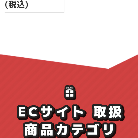
常
(税込)
価
格
ECサイト 取扱
商品カテゴリ