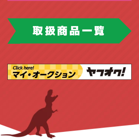
フラップテーブル
スパナ・レンチ
チェンソー
フリーアドレスデスク
ホウトク
ツールボックス
取扱商品一覧
マネージメントデスク
ドリル・ドライバー
ハンドツール
ミーティングチェア
ピックアップ商品
ブロワ
丸ノコ
ラテラルキャビネット
ロッカー
作業台
切断機
台車
園芸工具
三島精器
両袖机
両開き書庫
安全帯
工具店
店舗販売品
丸イス
会議テーブル
作業台
新着商品
測量・測定
溶接機
内田洋行
平机
役員用
無線機
照明
発電機
応接セット
新着商品
書庫
木製