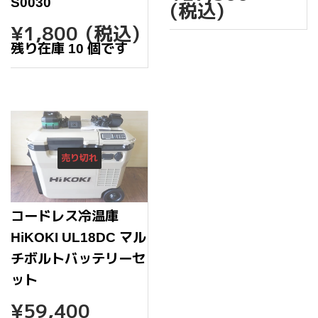
常
S0030
(税込)
価
通
¥1,800
¥1,800
(税込)
格
常
残り在庫 10 個です
価
格
売り切れ
コードレス冷温庫
HiKOKI UL18DC マル
チボルトバッテリーセ
ット
通
¥59,400
¥59,400