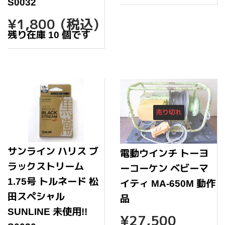
価
S0032
格
通
¥1,800
¥1,800
(税込)
常
残り在庫 10 個です
価
格
売り切れ
サンライン ハリス ブ
電動ウインチ トーヨ
ラックストリーム
ーコーケン ベビーマ
1.75号 トルネード 松
イティ MA-650M 動作
田スペシャル
品
SUNLINE 未使用!!
通
¥27,
¥27,500