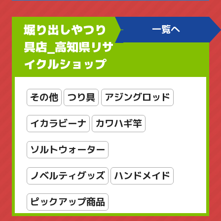
フィギュア
ブランドアクセサリー
堀り出しやつり
一覧へ
ブローチ
ヘルスケア
ボディケア
具店_高知県リサ
イクルショップ
レディースアクセサリー
レディースバッグ
京商
工芸品
その他
つり具
アジングロッド
店舗販売品
指輪・リング
掛軸
イカラビーナ
カワハギ竿
新着商品
新着商品
書
漆芸
ソルトウォーター
美術品
輪島塗
金属工芸
銅製
ノベルティグッズ
ハンドメイド
雑貨
骨董品
骨董品_日本の陶磁
ピックアップ商品