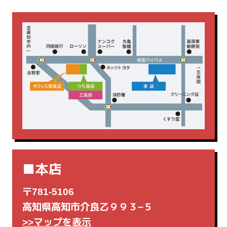
研削・研磨機
脚立・はしご
片袖机
生興
脇机
藤沢工業
釘打機
集じん機・掃除機
電動工具
電気カンナ
■本店
〒781-5106
高知県高知市介良乙９９３−５
>>マップを表示