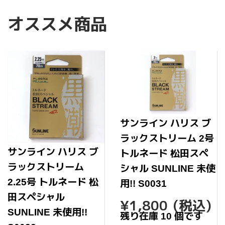
ェ
稿
ン
ア
す
す
オススメ商品
す
る
る
る
サンライン ハリス ブ
ラックストリーム 2号
サンライン ハリス ブ
トルネード 松田スペ
ラックストリーム
シャル SUNLINE 未使
2.25号 トルネード 松
用!! S0031
田スペシャル
通
¥1,80
¥1,800
(税込)
常
SUNLINE 未使用!!
残り在庫 10 個です