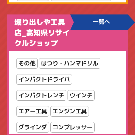
オカムラ
オフィスチェア
堀り出しや工具
一覧へ
カウンター
カリモク
コクヨ
店_高知県リサイ
クルショップ
シューズボックス
シルフィ
スタッキング
スツール
その他
はつり・ハンマドリル
スリッパラック
セット
インパクトドライバ
ダイヤル錠
パンフレットスタンド
インパクトレンチ
ウインチ
パーティション
エアー工具
エンジン工具
フォールディングテーブル
グラインダ
コンプレッサー