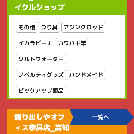
イクルショップ
レディースアクセサリー
レディースバッグ
京商
工芸品
その他
つり具
アジングロッド
店舗販売品
指輪・リング
掛軸
イカラビーナ
カワハギ竿
新着商品
新着商品
書
漆芸
ソルトウォーター
美術品
輪島塗
金属工芸
銅製
ノベルティグッズ
ハンドメイド
雑貨
骨董品
骨董品_日本の陶磁
ピックアップ商品
ファミリーフィッシング
堀り出しやオフ
一覧へ
ブラックバス用
ィス家具店_高知