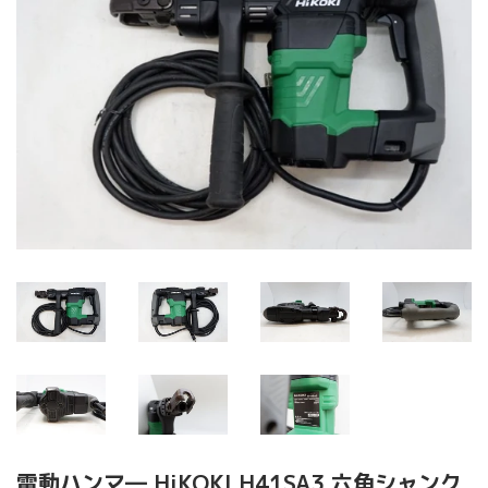
電動ハンマ― HiKOKI H41SA3 六角シャンク