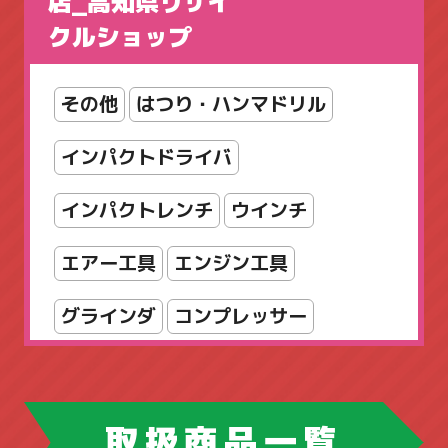
店_高知県リサイ
クルショップ
シューズボックス
シルフィ
スタッキング
スツール
その他
はつり・ハンマドリル
スリッパラック
セット
インパクトドライバ
ダイヤル錠
パンフレットスタンド
インパクトレンチ
ウインチ
パーティション
エアー工具
エンジン工具
フォールディングテーブル
グラインダ
コンプレッサー
フラップテーブル
スパナ・レンチ
チェンソー
フリーアドレスデスク
ホウトク
ツールボックス
取扱商品一覧