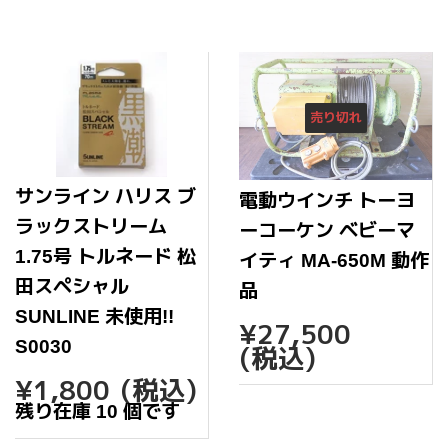
格
売り切れ
サンライン ハリス ブ
電動ウインチ トーヨ
ラックストリーム
ーコーケン ベビーマ
1.75号 トルネード 松
イティ MA-650M 動作
田スペシャル
品
SUNLINE 未使用!!
通
¥27,
¥27,500
常
S0030
(税込)
価
通
¥1,800
¥1,800
(税込)
格
常
残り在庫 10 個です
価