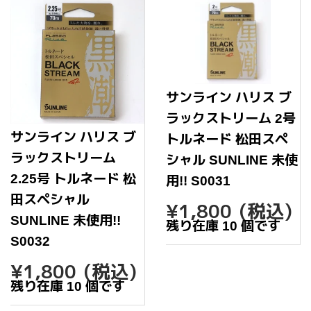
サンライン ハリス ブ
ラックストリーム 2号
サンライン ハリス ブ
トルネード 松田スペ
ラックストリーム
シャル SUNLINE 未使
2.25号 トルネード 松
用!! S0031
田スペシャル
通
¥1,80
¥1,800
(税込)
常
SUNLINE 未使用!!
残り在庫 10 個です
価
S0032
格
通
¥1,800
¥1,800
(税込)
常
残り在庫 10 個です
価