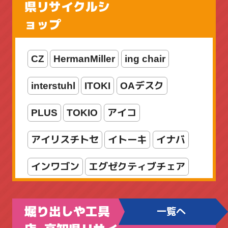
県リサイクルシ
ボートアジングロッド
ョップ
メカメタルロッド
CZ
HermanMiller
ing chair
ライトゲームロッド
ライン
interstuhl
ITOKI
OAデスク
リール
ルアー
ロッド
PLUS
TOKIO
アイコ
ロッド・リールセット
両軸リール
アイリスチトセ
イトーキ
イナバ
入門セット
新着商品
海水
竿
インワゴン
エグゼクティブチェア
船竿
オカムラ
オフィスチェア
堀り出しや工具
一覧へ
カウンター
カリモク
コクヨ