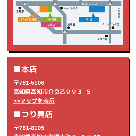
電動工具
電気カンナ
■本店
〒781-5106
高知県高知市介良乙９９３−５
>>マップを表示
■つり具店
〒781-8105