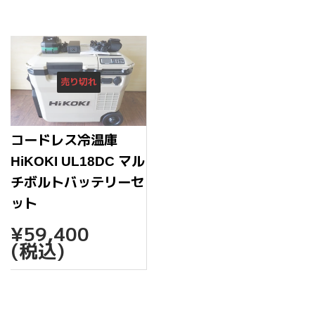
格
売り切れ
コードレス冷温庫
HiKOKI UL18DC マル
チボルトバッテリーセ
ット
通
¥59,400
¥59,400
常
(税込)
価
格