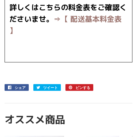
詳しくはこちらの料金表をご確認く
ださいませ。
⇒【 配送基本料金表
】
シェア
Facebook
ツイート
Twitter
ピンする
Pinterest
で
に
で
シ
投
ピ
ェ
稿
ン
ア
す
す
オススメ商品
す
る
る
る