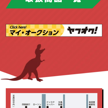
マネージメントデスク
ドリル・ドライバー
ハンドツール
ミーティングチェア
ピックアップ商品
ブロワ
丸ノコ
ラテラルキャビネット
ロッカー
作業台
切断機
台車
園芸工具
三島精器
両袖机
両開き書庫
安全帯
工具店
店舗販売品
丸イス
会議テーブル
作業台
新着商品
測量・測定
溶接機
内田洋行
平机
役員用
無線機
照明
発電機
応接セット
新着商品
書庫
木製
研削・研磨機
脚立・はしご
片袖机
生興
脇机
藤沢工業
釘打機
集じん機・掃除機