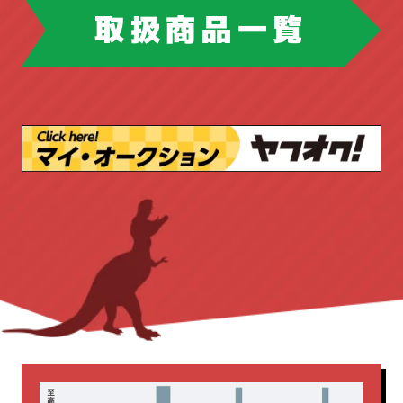
ツールボックス
取扱商品一覧
マネージメントデスク
ドリル・ドライバー
ハンドツール
ミーティングチェア
ピックアップ商品
ブロワ
丸ノコ
ラテラルキャビネット
ロッカー
作業台
切断機
台車
園芸工具
三島精器
両袖机
両開き書庫
安全帯
工具店
店舗販売品
丸イス
会議テーブル
作業台
新着商品
測量・測定
溶接機
内田洋行
平机
役員用
無線機
照明
発電機
応接セット
新着商品
書庫
木製
研削・研磨機
脚立・はしご
片袖机
生興
脇机
藤沢工業
釘打機
集じん機・掃除機