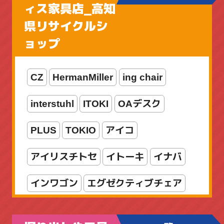
ブラックバス用
ィス家具店_高知
県リサイクルシ
ボートアジングロッド
ョップ
メカメタルロッド
CZ
HermanMiller
ing chair
ライトゲームロッド
ライン
interstuhl
ITOKI
OAデスク
リール
ルアー
ロッド
PLUS
TOKIO
アイコ
ロッド・リールセット
両軸リール
アイリスチトセ
イトーキ
イナバ
入門セット
新着商品
海水
竿
インワゴン
エグゼクティブチェア
船竿
オカムラ
オフィスチェア