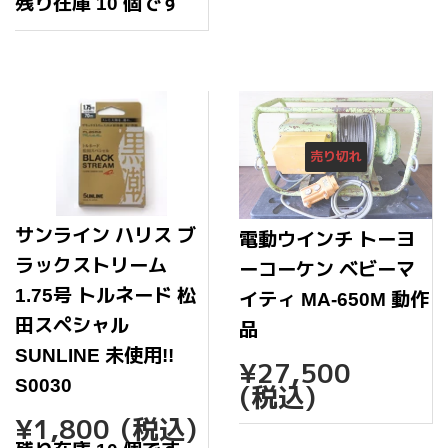
常
残り在庫 10 個です
価
格
売り切れ
サンライン ハリス ブ
電動ウインチ トーヨ
ラックストリーム
ーコーケン ベビーマ
1.75号 トルネード 松
イティ MA-650M 動作
田スペシャル
品
SUNLINE 未使用!!
通
¥27,
¥27,500
常
S0030
(税込)
価
通
¥1,800
¥1,800
(税込)
格