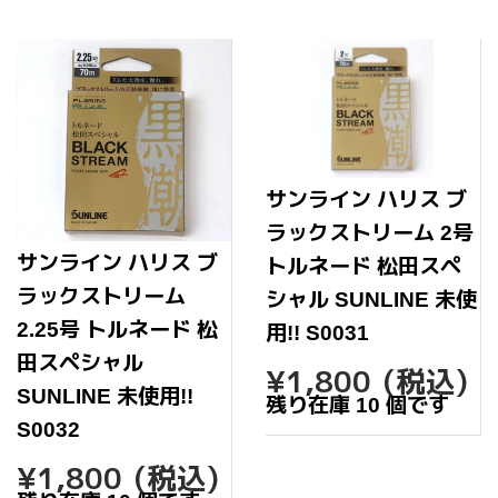
る
サンライン ハリス ブ
ラックストリーム 2号
サンライン ハリス ブ
トルネード 松田スペ
ラックストリーム
シャル SUNLINE 未使
2.25号 トルネード 松
用!! S0031
田スペシャル
通
¥1,80
¥1,800
(税込)
常
SUNLINE 未使用!!
残り在庫 10 個です
価
S0032
格
通
¥1,800
¥1,800
(税込)