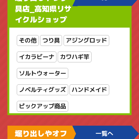
ブローチ
ヘルスケア
ボディケア
具店_高知県リサ
イクルショップ
レディースアクセサリー
レディースバッグ
京商
工芸品
その他
つり具
アジングロッド
店舗販売品
指輪・リング
掛軸
イカラビーナ
カワハギ竿
新着商品
新着商品
書
漆芸
ソルトウォーター
美術品
輪島塗
金属工芸
銅製
ノベルティグッズ
ハンドメイド
雑貨
骨董品
骨董品_日本の陶磁
ピックアップ商品
ファミリーフィッシング
堀り出しやオフ
一覧へ