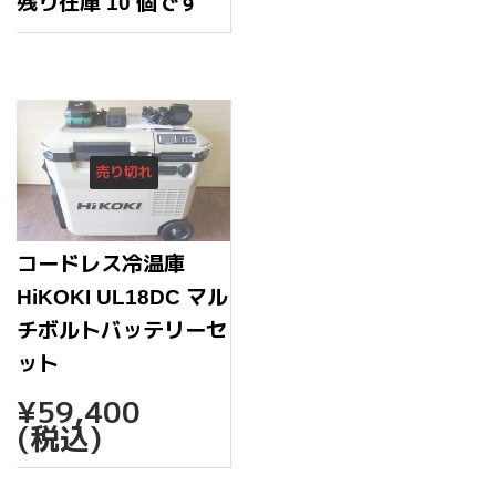
常
残り在庫 10 個です
価
格
売り切れ
コードレス冷温庫
HiKOKI UL18DC マル
チボルトバッテリーセ
ット
通
¥59,400
¥59,400
常
(税込)
価
格