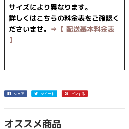
サイズにより異なります。
詳しくはこちらの料金表をご確認く
ださいませ。
⇒【 配送基本料金表
】
シェア
Facebook
ツイート
Twitter
ピンする
Pinterest
で
に
で
シ
投
ピ
ェ
稿
ン
ア
す
す
オススメ商品
す
る
る