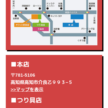
電動工具
電気カンナ
■本店
〒781-5106
高知県高知市介良乙９９３−５
>>マップを表示
■つり具店