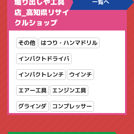
堀り出しや工具
一覧へ
カウンター
カリモク
コクヨ
店_高知県リサイ
クルショップ
シューズボックス
シルフィ
スタッキング
スツール
その他
はつり・ハンマドリル
スリッパラック
セット
インパクトドライバ
ダイヤル錠
パンフレットスタンド
インパクトレンチ
ウインチ
パーティション
エアー工具
エンジン工具
フォールディングテーブル
グラインダ
コンプレッサー
フラップテーブル
スパナ・レンチ
チェンソー
フリーアドレスデスク
ホウトク