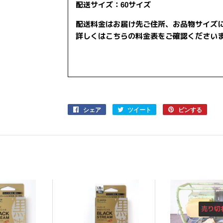
配送サイズ：60サイズ
配送料金はお届け先ご住所、お品物サイズ
詳しくはこちらの料金表をご確認ください
シェア
Facebook
ツイート
Twitter
ピンする
Pinter
で
に
で
シ
投
ピ
ェ
稿
ン
ア
す
す
す
る
る
る
売り切