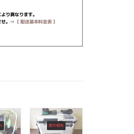
により異なります。
ませ。
⇒【 配送基本料金表 】
est
れ
売り切れ