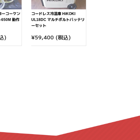
ヨーコーケン
コードレス冷温庫 HiKOKI
650M 動作
UL18DC マルチボルトバッテリ
ーセット
7,500
通
¥59,400
込)
¥59,400
(税込)
常
価
格