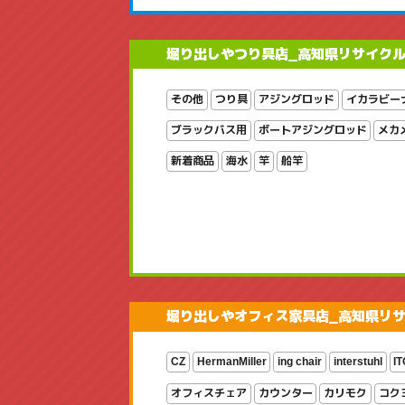
堀り出しやつり具店_高知県リサイク
その他
つり具
アジングロッド
イカラビー
ブラックバス用
ボートアジングロッド
メカ
新着商品
海水
竿
船竿
堀り出しやオフィス家具店_高知県リ
CZ
HermanMiller
ing chair
interstuhl
IT
オフィスチェア
カウンター
カリモク
コク