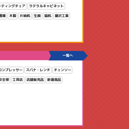
ーティングチェア
ラテラルキャビネット
書庫
木製
片袖机
生興
脇机
藤沢工業
一覧へ
コンプレッサー
スパナ・レンチ
チェンソー
安全帯
工具店
店舗販売品
新着商品