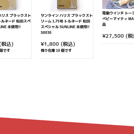
電動ウインチ トー
ハリス ブラックスト
サンライン ハリス ブラックスト
ベビーマイティ MA-
 トルネード 松田スペ
リーム 1.75号 トルネード 松田
品
INE 未使用!!
スペシャル SUNLINE 未使用!!
S0030
通
¥2
¥27,500
(税
常
¥1,800
通
¥1,800
(税込)
¥1,800
(税込)
価
常
 個です
残り在庫 10 個です
格
価
格