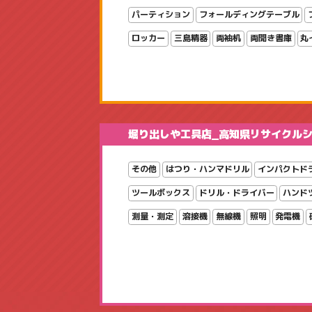
パーティション
フォールディングテーブル
ロッカー
三島精器
両袖机
両開き書庫
丸
堀り出しや工具店_高知県リサイクル
その他
はつり・ハンマドリル
インパクトド
ツールボックス
ドリル・ドライバー
ハンド
測量・測定
溶接機
無線機
照明
発電機