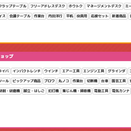
フラップテーブル
フリーアドレスデスク
ホウトク
マネージメントデスク
ミ
イス
会議テーブル
作業台
内田洋行
平机
役員用
応接セット
新着商品
ショップ
ライバ
インパクトレンチ
ウインチ
エアー工具
エンジン工具
グラインダ
ツール
ピックアップ商品
ブロワ
丸ノコ
作業台
切断機
台車
園芸工具
研削・研磨機
脚立・はしご
釘打機
集じん機・掃除機
電動工具
電気カンナ