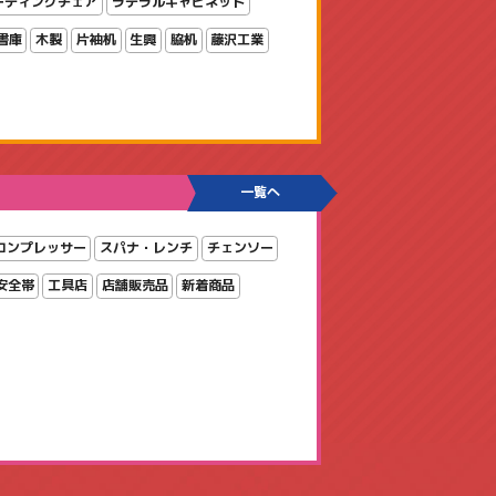
ーティングチェア
ラテラルキャビネット
書庫
木製
片袖机
生興
脇机
藤沢工業
一覧へ
コンプレッサー
スパナ・レンチ
チェンソー
安全帯
工具店
店舗販売品
新着商品