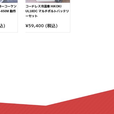
ヨーコーケン
コードレス冷温庫 HiKOKI
650M 動作
UL18DC マルチボルトバッテリ
ーセット
7,500
通
¥59,400
込)
¥59,400
(税込)
常
価
格