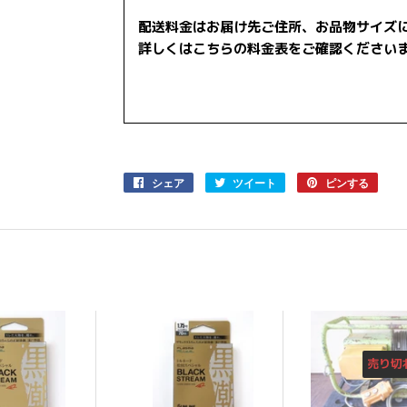
配送料金はお届け先ご住所、お品物サイズ
詳しくはこちらの料金表をご確認ください
シェア
Facebook
ツイート
Twitter
ピンする
Pinter
で
に
で
シ
投
ピ
ェ
稿
ン
ア
す
す
す
る
る
る
売り切