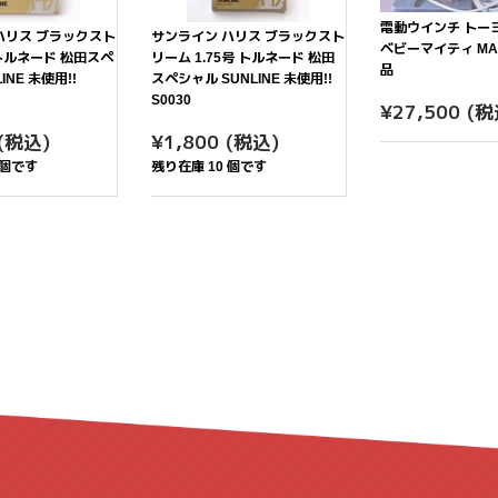
電動ウインチ トー
ハリス ブラックスト
サンライン ハリス ブラックスト
ベビーマイティ MA-
 トルネード 松田スペ
リーム 1.75号 トルネード 松田
品
INE 未使用!!
スペシャル SUNLINE 未使用!!
S0030
通
¥2
¥27,500
(税
常
¥1,800
通
¥1,800
(税込)
¥1,800
(税込)
価
常
 個です
残り在庫 10 個です
格
価
格