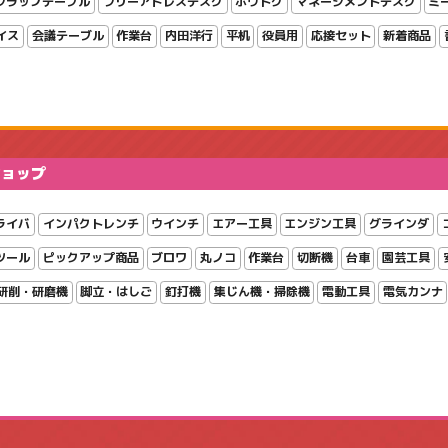
フラップテーブル
フリーアドレスデスク
ホウトク
マネージメントデスク
ミ
イス
会議テーブル
作業台
内田洋行
平机
役員用
応接セット
新着商品
ショップ
ライバ
インパクトレンチ
ウインチ
エアー工具
エンジン工具
グラインダ
ツール
ピックアップ商品
ブロワ
丸ノコ
作業台
切断機
台車
園芸工具
研削・研磨機
脚立・はしご
釘打機
集じん機・掃除機
電動工具
電気カンナ