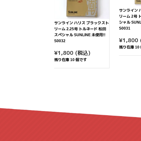
サンライン 
リーム 2号
シャル SUNL
サンライン ハリス ブラックスト
S0031
リーム 2.25号 トルネード 松田
スペシャル SUNLINE 未使用!!
通
¥1,800
S0032
常
残り在庫 10
通
¥1,800
価
¥1,800
(税込)
常
格
残り在庫 10 個です
価
格