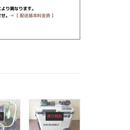
により異なります。
ませ。
⇒【 配送基本料金表 】
est
れ
売り切れ