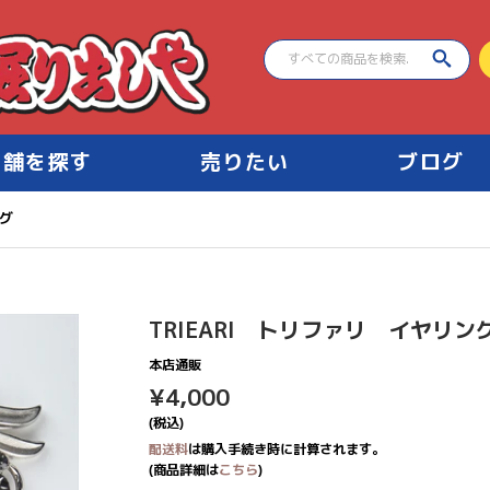
店舗を探す
売りたい
ブログ
ング
TRIEARI トリファリ イヤリン
本店通販
¥4,000
¥4,000
(税込)
配送料
は購入手続き時に計算されます。
(商品詳細は
こちら
)