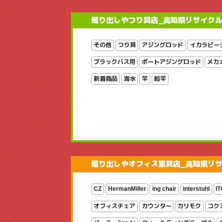
堀り出しやつり具店_高知県リサイク
その他
つり具
アジングロッド
イカラビー
ブラックバス用
ボートアジングロッド
メカ
新着商品
海水
竿
船竿
堀り出しやオフィス家具店_高知県リ
CZ
HermanMiller
ing chair
interstuhl
IT
オフィスチェア
カウンター
カリモク
コク