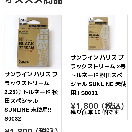
す
る
る
る
サンライン ハリス ブ
ラックストリーム 2号
サンライン ハリス ブ
トルネード 松田スペ
ラックストリーム
シャル SUNLINE 未使
2.25号 トルネード 松
用!! S0031
田スペシャル
通
¥1,80
¥1,800
(税込)
常
SUNLINE 未使用!!
残り在庫 10 個です
価
S0032
格
通
¥1,800
¥1,800
(税込)