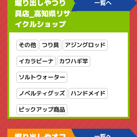
堀り出しやつり
一覧へ
ブローチ
ヘルスケア
ボディケア
具店_高知県リサ
イクルショップ
レディースアクセサリー
レディースバッグ
京商
工芸品
その他
つり具
アジングロッド
店舗販売品
指輪・リング
掛軸
イカラビーナ
カワハギ竿
新着商品
新着商品
書
漆芸
ソルトウォーター
美術品
輪島塗
金属工芸
銅製
ノベルティグッズ
ハンドメイド
雑貨
骨董品
骨董品_日本の陶磁
ピックアップ商品
ファミリーフィッシング
堀り出しやオフ
一覧へ