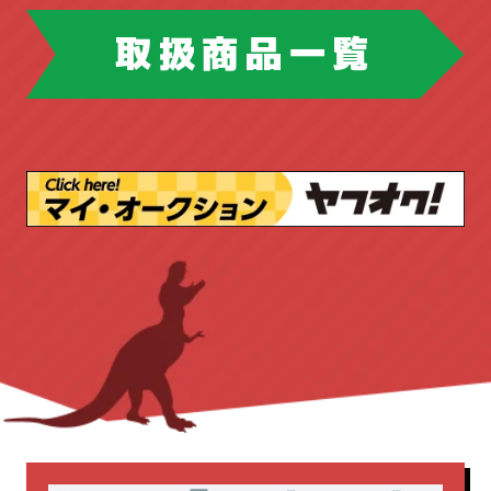
フリーアドレスデスク
ホウトク
ツールボックス
取扱商品一覧
マネージメントデスク
ドリル・ドライバー
ハンドツール
ミーティングチェア
ピックアップ商品
ブロワ
丸ノコ
ラテラルキャビネット
ロッカー
作業台
切断機
台車
園芸工具
三島精器
両袖机
両開き書庫
安全帯
工具店
店舗販売品
丸イス
会議テーブル
作業台
新着商品
測量・測定
溶接機
内田洋行
平机
役員用
無線機
照明
発電機
応接セット
新着商品
書庫
木製
研削・研磨機
脚立・はしご
片袖机
生興
脇机
藤沢工業