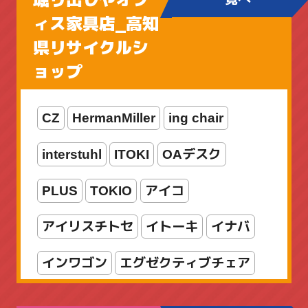
ブラックバス用
ィス家具店_高知
県リサイクルシ
ボートアジングロッド
ョップ
メカメタルロッド
CZ
HermanMiller
ing chair
ライトゲームロッド
ライン
interstuhl
ITOKI
OAデスク
リール
ルアー
ロッド
PLUS
TOKIO
アイコ
ロッド・リールセット
両軸リール
アイリスチトセ
イトーキ
イナバ
入門セット
新着商品
海水
竿
インワゴン
エグゼクティブチェア
船竿
オカムラ
オフィスチェア