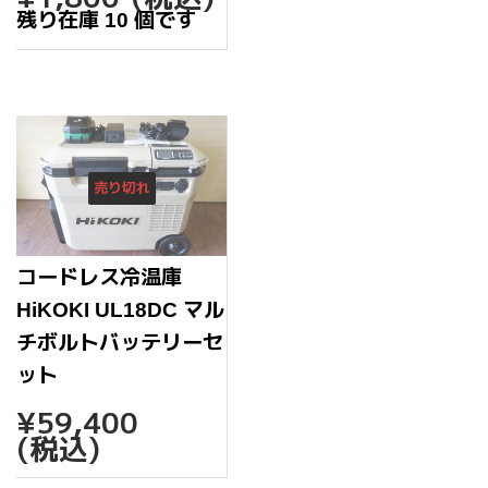
格
常
残り在庫 10 個です
価
格
売り切れ
コードレス冷温庫
HiKOKI UL18DC マル
チボルトバッテリーセ
ット
通
¥59,400
¥59,400
常
(税込)
価