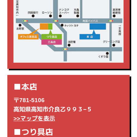
釘打機
集じん機・掃除機
電動工具
電気カンナ
■本店
〒781-5106
高知県高知市介良乙９９３−５
>>マップを表示
■つり具店