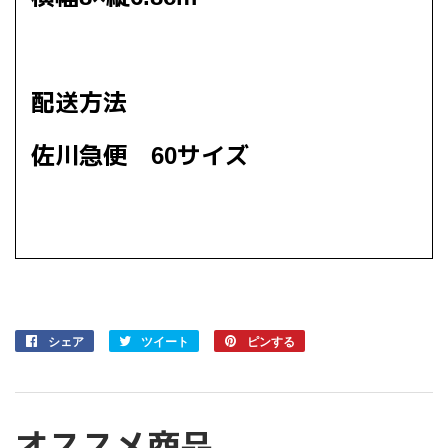
配送方法
佐川急便 60サイズ
シェア
Facebook
ツイート
Twitter
ピンする
Pinterest
で
に
で
シ
投
ピ
ェ
稿
ン
ア
す
す
オススメ商品