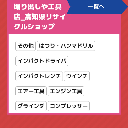
堀り出しや工具
一覧へ
カウンター
カリモク
コクヨ
店_高知県リサイ
クルショップ
シューズボックス
シルフィ
スタッキング
スツール
その他
はつり・ハンマドリル
スリッパラック
セット
インパクトドライバ
ダイヤル錠
パンフレットスタンド
インパクトレンチ
ウインチ
パーティション
エアー工具
エンジン工具
フォールディングテーブル
グラインダ
コンプレッサー
フラップテーブル
スパナ・レンチ
チェンソー