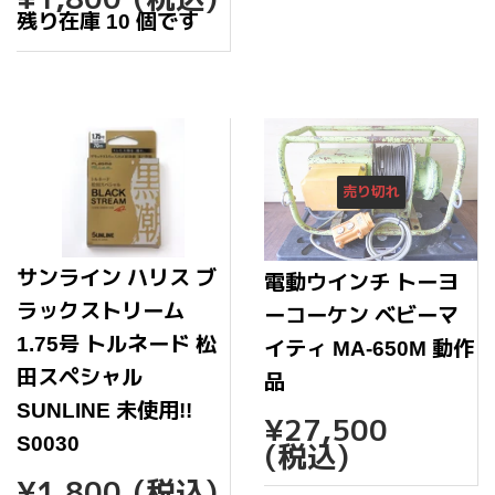
常
残り在庫 10 個です
価
格
売り切れ
サンライン ハリス ブ
電動ウインチ トーヨ
ラックストリーム
ーコーケン ベビーマ
1.75号 トルネード 松
イティ MA-650M 動作
田スペシャル
品
SUNLINE 未使用!!
通
¥27,
¥27,500
常
S0030
(税込)
価
通
¥1,800
¥1,800
(税込)