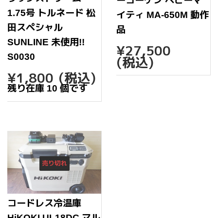
ーコーケン ベビーマ
1.75号 トルネード 松
イティ MA-650M 動作
田スペシャル
品
SUNLINE 未使用!!
通
¥27,
¥27,500
常
S0030
(税込)
価
通
¥1,800
¥1,800
(税込)
格
常
残り在庫 10 個です
価
格
売り切れ
コードレス冷温庫
HiKOKI UL18DC マル