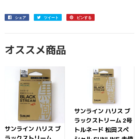
シェア
Facebook
ツイート
Twitter
ピンする
Pinterest
で
に
で
シ
投
ピ
ェ
稿
ン
ア
す
す
オススメ商品
す
る
る
る
サンライン ハリス ブ
ラックストリーム 2号
サンライン ハリス ブ
トルネード 松田スペ
ラックストリーム