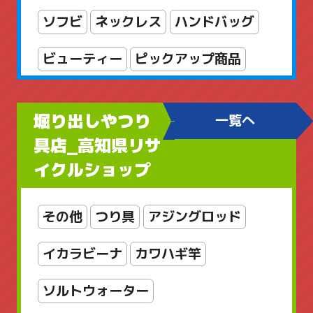
ソフビ
ネックレス
ハンドバッグ
ビューティー
ピックアップ商品
フィギュア
ブランドアクセサリー
堀り出しやつり
一覧へ
ブローチ
ヘルスケア
ボディケア
具店_高知県リサ
イクルショップ
レディースアクセサリー
レディースバッグ
京商
工芸品
その他
つり具
アジングロッド
店舗販売品
指輪・リング
掛軸
イカラビーナ
カワハギ竿
新着商品
新着商品
書
漆芸
ソルトウォーター