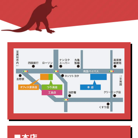
新着商品
測量・測定
溶接機
内田洋行
平机
役員用
無線機
照明
発電機
応接セット
新着商品
書庫
木製
研削・研磨機
脚立・はしご
片袖机
生興
脇机
藤沢工業
釘打機
集じん機・掃除機
電動工具
電気カンナ
■本店