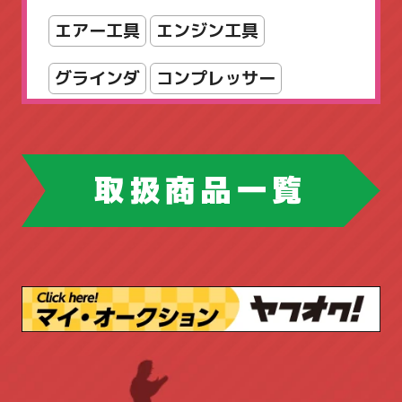
パーティション
エアー工具
エンジン工具
フォールディングテーブル
グラインダ
コンプレッサー
フラップテーブル
スパナ・レンチ
チェンソー
フリーアドレスデスク
ホウトク
ツールボックス
取扱商品一覧
マネージメントデスク
ドリル・ドライバー
ハンドツール
ミーティングチェア
ピックアップ商品
ブロワ
丸ノコ
ラテラルキャビネット
ロッカー
作業台
切断機
台車
園芸工具
三島精器
両袖机
両開き書庫
安全帯
工具店
店舗販売品
丸イス
会議テーブル
作業台