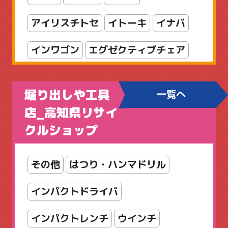
アイリスチトセ
イトーキ
イナバ
入門セット
新着商品
海水
竿
インワゴン
エグゼクティブチェア
船竿
オカムラ
オフィスチェア
堀り出しや工具
一覧へ
カウンター
カリモク
コクヨ
店_高知県リサイ
クルショップ
シューズボックス
シルフィ
スタッキング
スツール
その他
はつり・ハンマドリル
スリッパラック
セット
インパクトドライバ
ダイヤル錠
パンフレットスタンド
インパクトレンチ
ウインチ