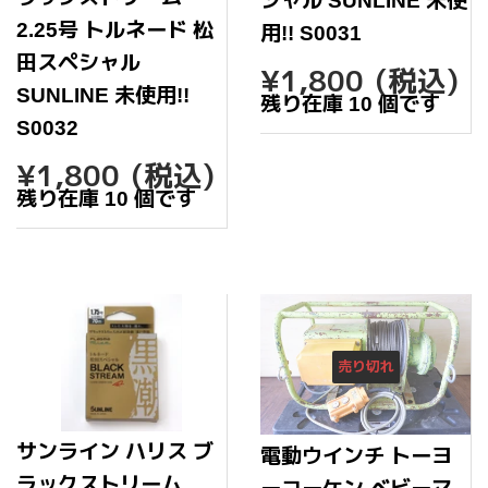
シャル SUNLINE 未使
2.25号 トルネード 松
用!! S0031
田スペシャル
通
¥1,80
¥1,800
(税込)
常
SUNLINE 未使用!!
残り在庫 10 個です
価
S0032
格
通
¥1,800
¥1,800
(税込)
常
残り在庫 10 個です
価
格
売り切れ
サンライン ハリス ブ
電動ウインチ トーヨ
ラックストリーム