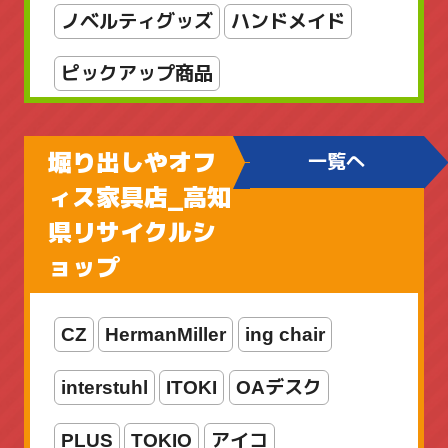
美術品
輪島塗
金属工芸
銅製
ノベルティグッズ
ハンドメイド
雑貨
骨董品
骨董品_日本の陶磁
ピックアップ商品
ファミリーフィッシング
堀り出しやオフ
一覧へ
ブラックバス用
ィス家具店_高知
県リサイクルシ
ボートアジングロッド
ョップ
メカメタルロッド
CZ
HermanMiller
ing chair
ライトゲームロッド
ライン
interstuhl
ITOKI
OAデスク
リール
ルアー
ロッド
PLUS
TOKIO
アイコ
ロッド・リールセット
両軸リール