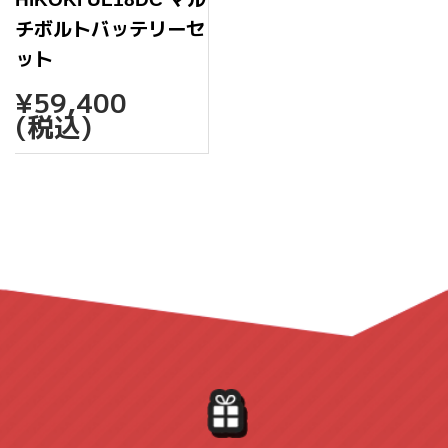
チボルトバッテリーセ
ット
通
¥59,400
¥59,400
常
(税込)
価
格