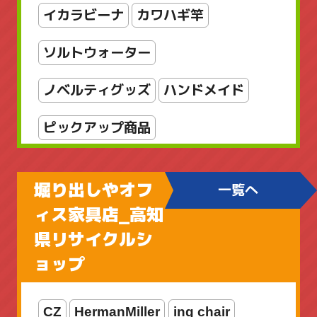
店舗販売品
指輪・リング
掛軸
イカラビーナ
カワハギ竿
新着商品
新着商品
書
漆芸
ソルトウォーター
美術品
輪島塗
金属工芸
銅製
ノベルティグッズ
ハンドメイド
雑貨
骨董品
骨董品_日本の陶磁
ピックアップ商品
ファミリーフィッシング
堀り出しやオフ
一覧へ
ブラックバス用
ィス家具店_高知
県リサイクルシ
ボートアジングロッド
ョップ
メカメタルロッド
CZ
HermanMiller
ing chair
ライトゲームロッド
ライン