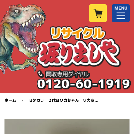
0120-60-1919
›
ホーム
旧タカラ ２代目リカちゃん リカちゃんの白い白い家具セット オルゴールピアノ 完動品 イス欠品 エリーゼの為に