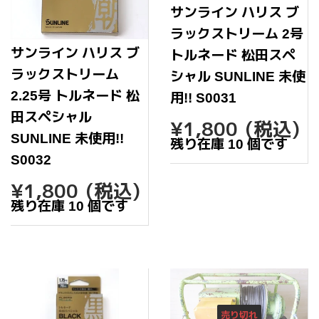
サンライン ハリス ブ
ラックストリーム 2号
サンライン ハリス ブ
トルネード 松田スペ
ラックストリーム
シャル SUNLINE 未使
2.25号 トルネード 松
用!! S0031
田スペシャル
通
¥1,80
¥1,800
(税込)
常
SUNLINE 未使用!!
残り在庫 10 個です
価
S0032
格
通
¥1,800
¥1,800
(税込)
常
残り在庫 10 個です
価
格
売り切れ