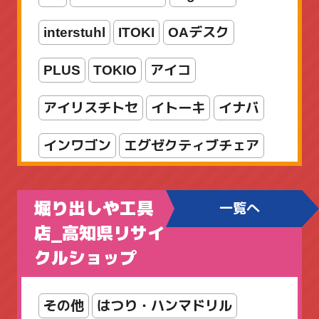
interstuhl
ITOKI
OAデスク
リール
ルアー
ロッド
PLUS
TOKIO
アイコ
ロッド・リールセット
両軸リール
アイリスチトセ
イトーキ
イナバ
入門セット
新着商品
海水
竿
インワゴン
エグゼクティブチェア
船竿
オカムラ
オフィスチェア
堀り出しや工具
一覧へ
カウンター
カリモク
コクヨ
店_高知県リサイ
クルショップ
シューズボックス
シルフィ
スタッキング
スツール
その他
はつり・ハンマドリル