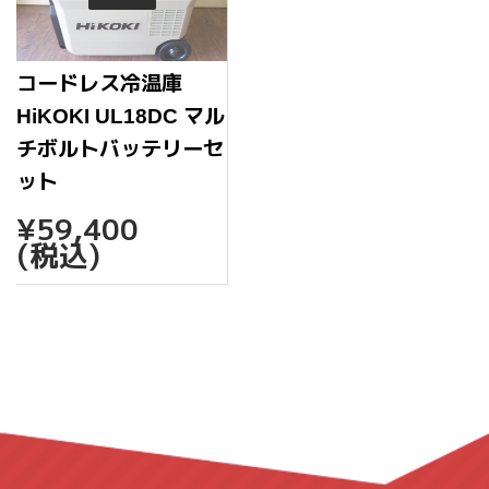
コードレス冷温庫
HiKOKI UL18DC マル
チボルトバッテリーセ
ット
通
¥59,400
¥59,400
常
(税込)
価
格