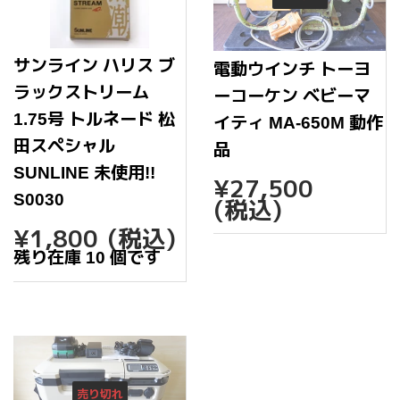
サンライン ハリス ブ
電動ウインチ トーヨ
ラックストリーム
ーコーケン ベビーマ
1.75号 トルネード 松
イティ MA-650M 動作
田スペシャル
品
SUNLINE 未使用!!
通
¥27,
¥27,500
常
S0030
(税込)
価
通
¥1,800
¥1,800
(税込)
格
常
残り在庫 10 個です
価
格
売り切れ