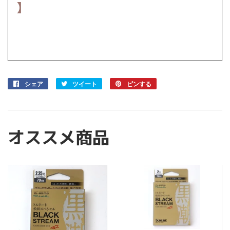
】
シェア
Facebook
ツイート
Twitter
ピンする
Pinterest
で
に
で
シ
投
ピ
ェ
稿
ン
ア
す
す
オススメ商品
す
る
る
る