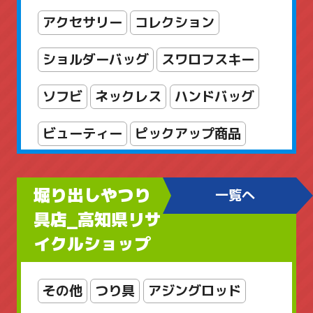
アクセサリー
コレクション
ショルダーバッグ
スワロフスキー
ソフビ
ネックレス
ハンドバッグ
ビューティー
ピックアップ商品
フィギュア
ブランドアクセサリー
堀り出しやつり
一覧へ
ブローチ
ヘルスケア
ボディケア
具店_高知県リサ
イクルショップ
レディースアクセサリー
レディースバッグ
京商
工芸品
その他
つり具
アジングロッド