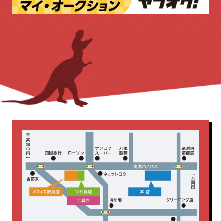
作業台
切断機
台車
園芸工具
三島精器
両袖机
両開き書庫
安全帯
工具店
店舗販売品
丸イス
会議テーブル
作業台
新着商品
測量・測定
溶接機
内田洋行
平机
役員用
無線機
照明
発電機
応接セット
新着商品
書庫
木製
研削・研磨機
脚立・はしご
片袖机
生興
脇机
藤沢工業
釘打機
集じん機・掃除機
電動工具
電気カンナ