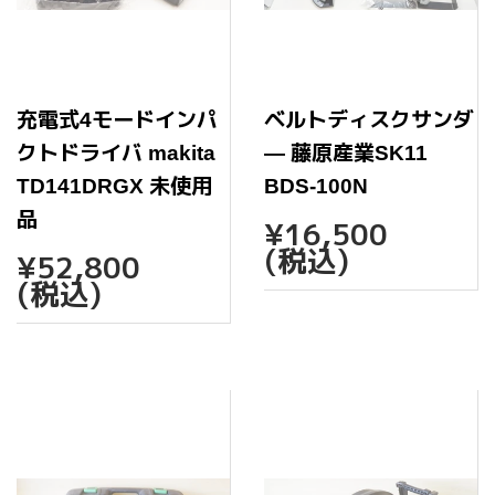
充電式4モードインパ
ベルトディスクサンダ
クトドライバ makita
― 藤原産業SK11
TD141DRGX 未使用
BDS-100N
通
¥16,
品
¥16,500
常
通
¥52,800
(税込)
¥52,800
価
常
(税込)
格
価
格