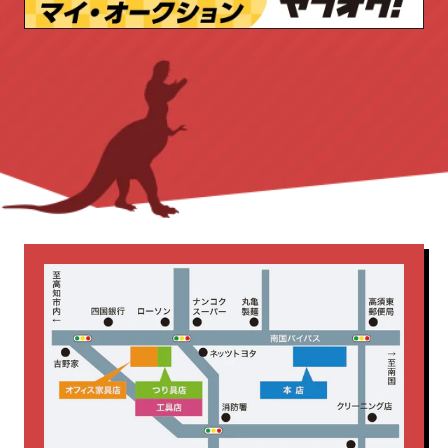
作業台
切断機
台車
園芸工具
三島精器
両袖机
両開き書庫
安全帯
工具店
店舗販売品
丸イス
会議テーブル
作業台
新着商品
測量・測定
溶接機
内田洋行
平机
役員用
無線機
照明
発電機
応接セット
新着商品
書庫
木製
研削・研磨機
脚立・はしご
片袖机
生興
脇机
藤沢工業
釘打機
集じん機・掃除機
電動工具
電気カンナ