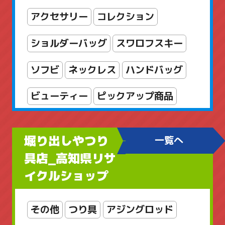
アクセサリー
コレクション
ショルダーバッグ
スワロフスキー
ソフビ
ネックレス
ハンドバッグ
ビューティー
ピックアップ商品
フィギュア
ブランドアクセサリー
堀り出しやつり
一覧へ
ブローチ
ヘルスケア
ボディケア
具店_高知県リサ
イクルショップ
レディースアクセサリー
レディースバッグ
京商
工芸品
その他
つり具
アジングロッド