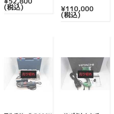
通
¥52,800
¥52,800
常
通
¥11
(税込)
¥110,000
価
常
(税込)
格
価
格
売り切れ
売り切れ