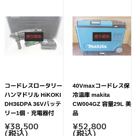
売り切れ
売り切れ
コードレスロータリー
40Vmaxコードレス保
ハンマドリル HiKOKI
冷温庫 makita
DH36DPA 36Vバッテ
CW004GZ 容量29L 美
リー1個・充電器付
品
通
¥38,500
通
¥52,
¥38,500
¥52,800
常
常
(税込)
(税込)