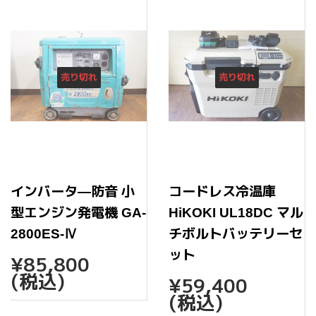
売り切れ
売り切れ
インバータ―防音 小
コードレス冷温庫
型エンジン発電機 GA-
HiKOKI UL18DC マル
2800ES-Ⅳ
チボルトバッテリーセ
通
¥85,800
ット
¥85,800
常
通
¥59,
(税込)
¥59,400
価
常
(税込)
格
価