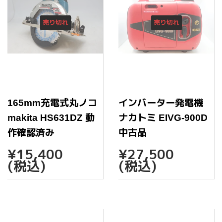
売り切れ
売り切れ
165mm充電式丸ノコ
インバーター発電機
makita HS631DZ 動
ナカトミ EIVG-900D
作確認済み
中古品
通
¥15,400
通
¥27,
¥15,400
¥27,500
常
常
(税込)
(税込)
価
価
格
格