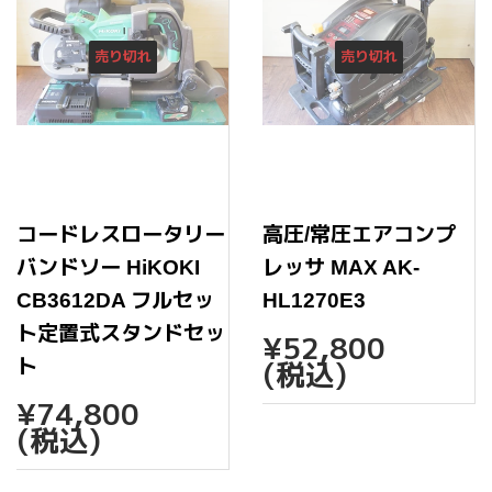
売り切れ
売り切れ
コードレスロータリー
高圧/常圧エアコンプ
バンドソー HiKOKI
レッサ MAX AK-
CB3612DA フルセッ
HL1270E3
通
¥52,
ト定置式スタンドセッ
¥52,800
常
ト
(税込)
価
通
¥74,800
格
¥74,800
常
(税込)
価
格