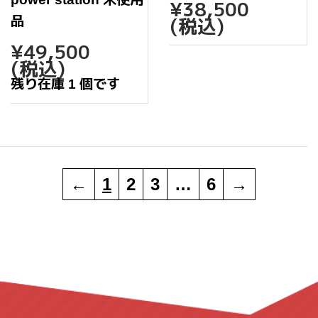
通
¥38,
¥38,500
常
品
(税込)
価
通
¥49,500
格
¥49,500
常
(税込)
価
残り在庫 1 個です
格
←
1
2
3
…
6
→