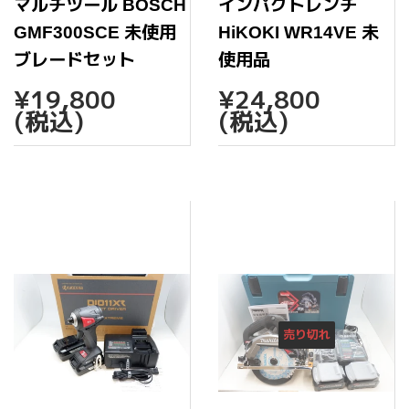
マルチツール BOSCH
インパクトレンチ
GMF300SCE 未使用
HiKOKI WR14VE 未
ブレードセット
使用品
通
¥19,800
通
¥24,
¥19,800
¥24,800
常
常
(税込)
(税込)
価
価
格
格
売り切れ