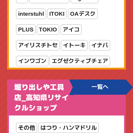
interstuhl
ITOKI
OAデスク
リール
ルアー
ロッド
PLUS
TOKIO
アイコ
ロッド・リールセット
両軸リール
アイリスチトセ
イトーキ
イナバ
入門セット
新着商品
海水
竿
インワゴン
エグゼクティブチェア
船竿
オカムラ
オフィスチェア
堀り出しや工具
一覧へ
カウンター
カリモク
コクヨ
店_高知県リサイ
クルショップ
シューズボックス
シルフィ
スタッキング
スツール
その他
はつり・ハンマドリル