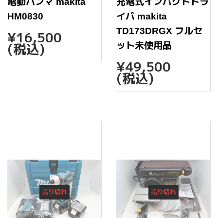
電動ハンマ makita
充電式インパクトドラ
HM0830
イバ makita
通
¥16,500
TD173DRGX フルセ
¥16,500
常
(税込)
ット未使用品
価
通
¥49,
格
¥49,500
常
(税込)
価
格
売り切れ
売り切れ