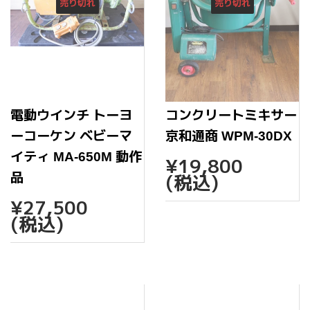
売り切れ
売り切れ
電動ウインチ トーヨ
コンクリートミキサー
ーコーケン ベビーマ
京和通商 WPM-30DX
通
¥19,
イティ MA-650M 動作
¥19,800
常
品
(税込)
価
通
¥27,500
格
¥27,500
常
(税込)
価
格