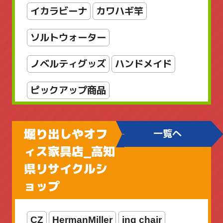
店舗販売品
指輪・リング
掛軸
イカラビーナ
カワハギ竿
新着商品
新着商品
書
漆芸
ソルトウォーター
美術品
輪島塗
金属工芸
銅製
ノベルティグッズ
ハンドメイド
雑貨
骨董品
骨董品_日本の陶磁
ピックアップ商品
ファミリーフィッシング
堀り出しやオフ
一覧へ
ブラックバス用
ィス家具店_高知
県リサイクルシ
ボートアジングロッド
ョップ
メカメタルロッド
CZ
HermanMiller
ing chair
ライトゲームロッド
ライン