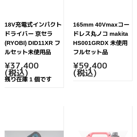
18V充電式インパクト
165mm 40Vmaxコー
ドライバー 京セラ
ドレス丸ノコ makita
(RYOBI) DID11XR フ
HS001GRDX 未使用
ルセット未使用品
フルセット品
通
¥37,400
通
¥59,
¥37,400
¥59,400
常
常
(税込)
(税込)
価
価
残り在庫 1 個です
格
格