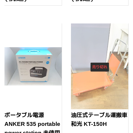
価
価
格
格
売り切れ
ポータブル電源
油圧式テーブル運搬車
ANKER 535 portable
和光 KT-150H
power station 未使用