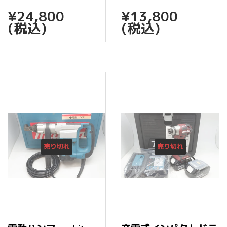
通
¥24,800
通
¥13,
¥24,800
¥13,800
常
常
(税込)
(税込)
価
価
格
格
売り切れ
売り切れ